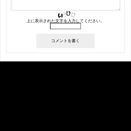
上に表示された文字を入力してください。
Warning
: Undefined array key "banner_code1" in
/home/createkt/naobuzzbento.com/public_html/wp-
content/themes/rebirth_free001/widget/ad.php
on
line
25
Warning
: Undefined array key "banner_image1" in
/home/createkt/naobuzzbento.com/public_html/wp-
content/themes/rebirth_free001/widget/ad.php
on
line
26
Warning
: Undefined array key "banner_url1" in
/home/createkt/naobuzzbento.com/public_html/wp-
content/themes/rebirth_free001/widget/ad.php
on
line
27