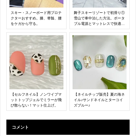
スキー・スノーボード用プロテ
舞子スキーリゾートで初滑り①
クターおすすめ。膝、脊髄、腰
雪山で車中泊した方法。ポータ
をケガから守る。
ブル電源とマットレスで快適に
過ごす。
【セルフネイル】ノンワイプマ
【ネイルチップ販売】夏の海ネ
ットトップジェルでミラーが飛
イル♪サンドネイルとターコイ
び散らない！マット仕上げ。
ズブルー♪
コメント