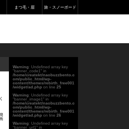
まつ毛・眉
旅・スノーボード
Warning
: Undefined array key
"banner_code1" in
/home/createkt/naobuzzbento.c
om/public_html/wp-
content/themes/rebirth_free001
/widget/ad.php
on line
25
Warning
: Undefined array key
く
"banner_image1" in
/home/createkt/naobuzzbento.c
om/public_html/wp-
content/themes/rebirth_free001
簡
/widget/ad.php
on line
26
画
Warning
: Undefined array key
"banner_url1" in