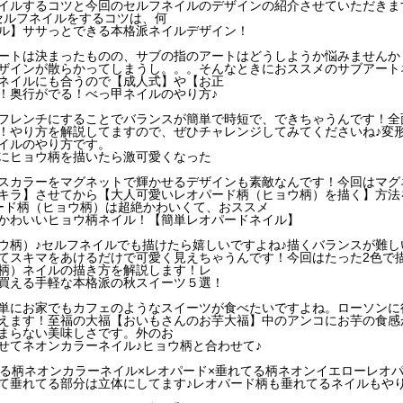
イルするコツと今回のセルフネイルのデザインの紹介させていただきま
セルフネイルをするコツは、何
ル】ササっとできる本格派ネイルデザイン！
ートは決まったものの、サブの指のアートはどうしようか悩みませんか
ザインが散らかってしまうし。。。そんなときにおススメのサブアート
ネイルにも合うので【成人式】や【お正
！奥行がでる！べっ甲ネイルのやり方♪
フレンチにすることでバランスが簡単で時短で、できちゃうんです！全
！やり方を解説してますので、ぜひチャレンジしてみてくださいね♪変
イルのやり方です。
にヒョウ柄を描いたら激可愛くなった
スカラーをマグネットで輝かせるデザインも素敵なんです！今回はマグ
キラ】させてから【大人可愛いレオパード柄（ヒョウ柄）を描く】方法
ード柄（ヒョウ柄）は超絶かわいくて、おススメ
かわいいヒョウ柄ネイル！【簡単レオパードネイル】
ウ柄）♪セルフネイルでも描けたら嬉しいですよね♪描くバランスが難し
てスキマをあけるだけで可愛く見えちゃうんです！今回はたった2色で
柄）ネイルの描き方を解説します！レ
買える手軽な本格派の秋スイーツ５選！
単にお家でもカフェのようなスイーツが食べたいですよね。ローソンに
えます！至福の大福【おいもさんのお芋大福】中のアンコにお芋の食感
まらない美味しさです。外のお
せてネオンカラーネイル♪ヒョウ柄と合わせて♪
てる柄ネオンカラーネイル×レオパード×垂れてる柄ネオンイエローレオ
て垂れてる部分は立体にしてます♪レオパード柄も垂れてるネイルもや