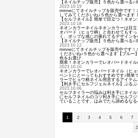
【ネイルチップ販売】５色から選べる♪ネ
2023.10.19
minneにてネイルチップを販売中です！
してみてくださいね♪５色から選べます
【セルフネイル】簡単で目立つ！ネオン
2023.10.18
ネオンカラーネイルネオンカラーは目立
オパード（ヒョウ柄）と合わせてもすっ
く、ポップな感じの垂れてるデザインを
【ネイルチップ販売】５色から選べる♪
2023.10.12
minneにてネイルチップを販売中です！
くださいね♪５色から選べます【ブルー
色をお選び
簡単！ネオンカラーでレオパードネイル
2023.10.10
ネオンカラーでレオパードネイル（ヒョ
ベントにとーってもおすすめです♪簡単
ラーでヒョウ柄ネイル用意するアイテム
【利き手にセルフジェルネイル】ぷるぷ
2023.10.06
セルフネイラーの悩みは利き手にネイル
にセルフネイルのコツ利き手にセルフジ
ていることです。はみでたら諦めるなる
1
2
3
4
5
6
7
2