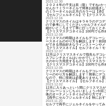
2023.12.30
２０２４年の干支は辰（龍）ですね♪か
せんか？ミラーネイルで簡単お絵描きし
のミラーネイルお正月のカラーは【赤】
【セルフジェルネイル】で【クリスマス
2023.12.16
クリスマスのネイルはキラキラのデコデ
ので参考にしてください♪セルフネイル
細かいところまで丁寧に行っておくとネ
【クリスマスデコネイル】100均でも
2023.12.08
クリスマスの時期はネイルもデコレーシ
ースネイルのやり方を解説します！前回
ができる理由好きなラインストーンやメ
【クリスマスネイル】セルフネイル！モ
2023.12.07
12月はクリスマスネイルで指先もデコ
スフレンチネイルはいかかでしょうか？
チのやり方用意するものクリスマスカラ
【クリスマスデコネイル】100均でも
2023.12.06
クリスマスの時期はネイルもデコレーシ
リーのやり方を解説します！簡単にデコ
なので、特に技術は必要ありません！星
【クリスマスネイル】【セルフネイル】
2023.12.02
12月に入りあっという間にクリスマス
デコレーションしちゃいましょう♪今回
体のオーナメントネイルのやり方です。
【両手にセルフジェルネイル】秋におす
2023.11.20
セルフで両手にジェルネイルをやってみ