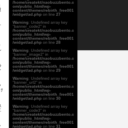
/home/createkt/naobuzzbento.c
ま
om/public_html/wp-
運
content/themes/rebirth_free001
/widget/ad.php
on line
27
Warning
: Undefined array key
す
"banner_code2" in
、
/home/createkt/naobuzzbento.c
om/public_html/wp-
content/themes/rebirth_free001
/widget/ad.php
on line
28
リ
ル
Warning
: Undefined array key
"banner_image2" in
/home/createkt/naobuzzbento.c
om/public_html/wp-
ラ
content/themes/rebirth_free001
ン
/widget/ad.php
on line
29
Warning
: Undefined array key
"banner_url2" in
ツ
/home/createkt/naobuzzbento.c
け
om/public_html/wp-
content/themes/rebirth_free001
/widget/ad.php
on line
30
ス
Warning
: Undefined array key
立
"banner_code3" in
/home/createkt/naobuzzbento.c
om/public_html/wp-
content/themes/rebirth_free001
ラ
/widget/ad.php
on line
31