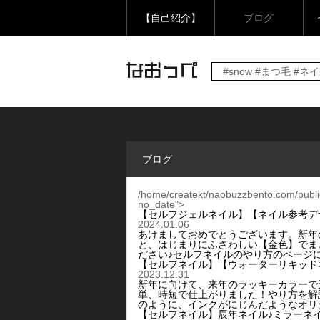
【自己紹介】
ブログ
#snow #まつ毛 #ネ
ブログ
/home/createkt/naobuzzbento.com/publi
no_date">
【セルフジェルネイル】【ネイル参考デ
2024.01.06
あけましておめでとうございます。新年
と、はじまりにふさわしい【金色】でま
ださい♪セルフネイルのやり方のページ
【セルフネイル】【ウォーターリキッド
2023.12.31
新年に向けて、来年のラッキーカラーで
単、時短で仕上がりました！やり方を解
のように、インクがにじんだようなオリ
【セルフネイル】辰年ネイル♪ミラーネイ