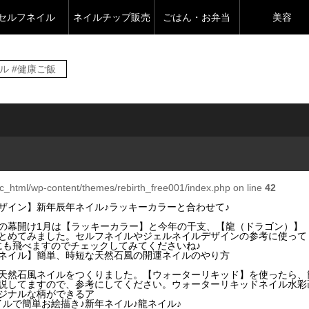
セルフネイル
ネイルチップ販売
ごはん・お弁当
美容
イル #健康ご飯
c_html/wp-content/themes/rebirth_free001/index.php on line
42
ザイン】新年辰年ネイル♪ラッキーカラーと合わせて♪
の幕開け1月は【ラッキーカラー】と今年の干支、【龍（ドラゴン）】
とめてみました。セルフネイルやジェルネイルデザインの参考に使って
にも飛べますのでチェックしてみてくださいね♪
ネイル】簡単、時短な天然石風の開運ネイルのやり方
天然石風ネイルをつくりました。【ウォーターリキッド】を使ったら、
説してますので、参考にしてください。ウォーターリキッドネイル水彩
ジナルな柄ができるア
ルで簡単お絵描き♪新年ネイル♪龍ネイル♪