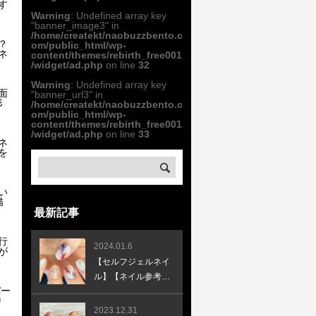
す
Warning
: Undefined array key
"banner_image3" in
/home/createkt/naobuzzbento.c
？
om/public_html/wp-
ネ
content/themes/rebirth_free001
/widget/ad.php
on line
32
Warning
: Undefined array key
面
"banner_url3" in
形
/home/createkt/naobuzzbento.c
om/public_html/wp-
content/themes/rebirth_free001
/widget/ad.php
on line
33
ネ
を
い
描
最新記事
行
2024.01.6
が
【セルフジェルネイ
ル】【ネイル参考デ
パー
ザイン】新年辰年ネ
り
イル♪ラッキーカラ
2023.12.31