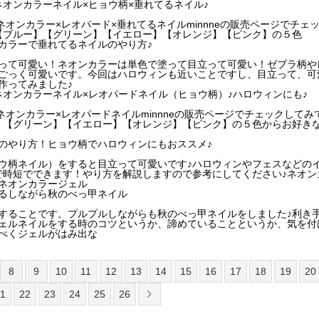
オンカラーネイル×ヒョウ柄×垂れてるネイル♪
ネオンカラー×レオパード×垂れてるネイルminnneの販売ページでチェ
【ブルー】【グリーン】【イエロー】【オレンジ】【ピンク】の５色
カラーで垂れてるネイルのやり方♪
って可愛い！ネオンカラーは単色で塗って目立って可愛い！ゼブラ柄や
ごっく可愛いです。今回はハロウィンも近いことですし、目立って、可
作ってみました♪
ネオンカラーネイル×レオパードネイル（ヒョウ柄）♪ハロウィンにも♪
ネオンカラー×レオパードネイルminnneの販売ページでチェックしてみ
】【グリーン】【イエロー】【オレンジ】【ピンク】の５色からお好き
のやり方！ヒョウ柄でハロウィンにもおススメ♪
ウ柄ネイル）をすると目立って可愛いです♪ハロウィンやフェスなどの
で時短でできます！やり方を解説しますので参考にしてください♪ネオン
ネオンカラージェル
るしながら秋のべっ甲ネイル
することです。プルプルしながらも秋のべっ甲ネイルをしました♪利き
ェルネイルをする時のコツというか、諦めていることというか、気を付
べくジェルがはみ出な
8
9
10
11
12
13
14
15
16
17
18
19
20
1
22
23
24
25
26