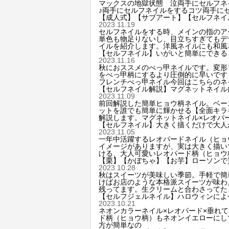
マックスの地獄状態 泣両手にセルフネ
♪両手にセルフネイルをするコツ両手に
【成人式】【サブアート】【セルフネイ
2023.11.19
セルフネイルをする時、メインの指のア
単色も物足りないし、目立ちすぎてもデ
イルを紹介します。洋風ネイルにも和風
【セルフネイル】いがいと簡単にできる
2023.11.16
秋におススメのべっ甲ネイルです。変形
をべっ甲柄にするより圧倒的に早いです
フレンチべっ甲ネイル今回はこちらのネ
【セルフネイル解説】マグネットネイル
2023.11.09
前回解説した簡単ヒョウ柄ネイル。ベー
ットを誰でも簡単に輝かせる【全面キラ
解説します。マグネットネイル×レオパ
【セルフネイル】大きく描くだけで大人
2023.11.05
一年中活躍するレオパードネイル（ヒョ
イメージがありますが、実は大きく描い
ける、大人可愛いレオパード柄（ヒョウ
【栗】【かぼちゃ】【お芋】ローソンで
2023.10.28
秋はスイーツが美味しい季節。手軽で簡
けばお店のような本格派スイーツが味わ
残ってます。生クリームと合わさってた
【セルフジェルネイル】ハロウィンによ
2023.10.21
ネオンカラーネイル×レオパード×垂れ
ド柄（ヒョウ柄）もネオンイエローにし
方が簡単なの