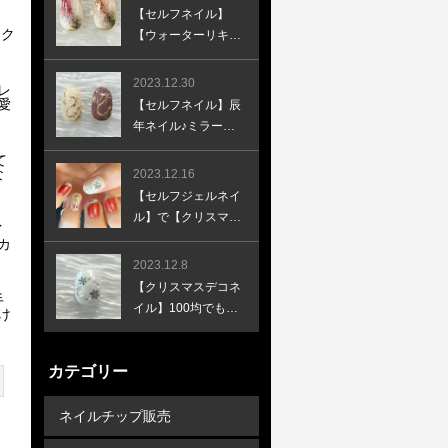
ーと合わせて♪
【セルフネイル】
ック
【ウォーターリキッ
ドネイル】簡単、時
短な天然石風の開運
2023.12.30
レ
ネイルのやり方
愛
【セルフネイル】辰
年ネイル♪ミラーネ
イルで簡単お絵描き
て
♪新年ネイル♪龍ネイ
な
2023.12.16
ル♪
【セルフジェルネイ
ル】で【クリスマス
イ
ネイル】キラキラ、
カ
デコデコを上品に♪
2023.12.8
やり方あり♪
【クリスマスデコネ
手
イル】100均でも作
け
れる！セルフネイル
で超簡単なクリスマ
カテゴリー
スリースネイル！
ネイルチップ販売