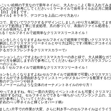
っこいい絵柄の干支なので新年ネイルに、大人かっこよく取り入れてみ
てみたので参考にしてください♪ミラーネイルで辰年ネイルお正月に開
【白】【金】です。
ネイル】キラキラ、デコデコを上品に♪やり方あり♪
コで、見ていてワクワクするデザインにしました♪やり方も解説してま
のコツ下処理は丁寧に甘皮処理、爪の形づくり、表面のファイル処理を
イルが長持ちします。
作れる！セルフネイルで超簡単なクリスマスリースネイル！
ョンをしたくなりますよね♪セルフネイルで超簡単で可愛いクリスマス
解説したクリスマスツリーネイルとやり方は同じです♪簡単にデコネイ
タルパーツを配置する
テるガラスフレンチをクリスマスカラーで♪
レーションしたいですよね♪クリスマスカラーの赤と緑で、大人綺麗なガ
やり方を解説しますので参考にしてくださいね♪クリスマスガラスフレ
ーのジェル
作れる！セルフネイルで超簡単なクリスマスツリーネイル！
ョンをしたくなりますよね♪セルフネイルで超簡単で可愛いクリスマス
ネイルができる理由好きなラインストーンやメタルパーツを配置するだ
形のデコパーツや好き
スノードームのような立体のオーナメントネイルのやり方！
がやってきますね。年に一度の大切なイベント♪ネイルも可愛くクリスマ
ご紹介するのは、セルフネイルでできる一味ちがったワンランク上の、
ぜひ参考にしていってくださいね♪
すめのべっ甲ネイルと輝くレオパード柄♪
ました♪片手での作業が大変、さらに利き手へのセルフネイルはイライ