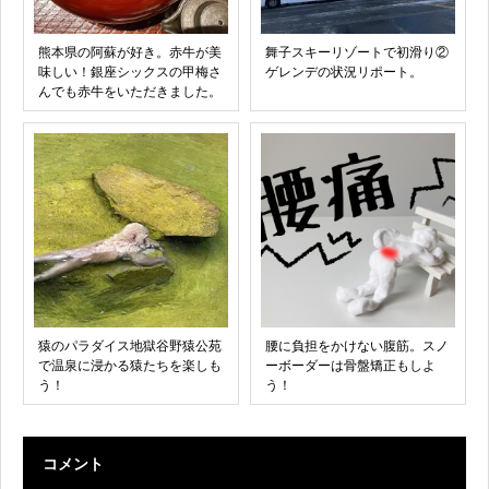
熊本県の阿蘇が好き。赤牛が美
舞子スキーリゾートで初滑り②
味しい！銀座シックスの甲梅さ
ゲレンデの状況リポート。
んでも赤牛をいただきました。
猿のパラダイス地獄谷野猿公苑
腰に負担をかけない腹筋。スノ
で温泉に浸かる猿たちを楽しも
ーボーダーは骨盤矯正もしよ
う！
う！
コメント