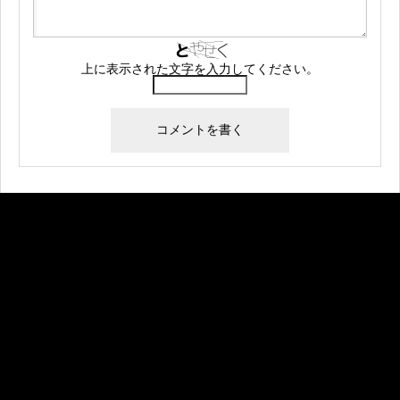
上に表示された文字を入力してください。
Warning
: Undefined array key "banner_code1" in
/home/createkt/naobuzzbento.com/public_html/wp-
content/themes/rebirth_free001/widget/ad.php
on
line
25
Warning
: Undefined array key "banner_image1" in
/home/createkt/naobuzzbento.com/public_html/wp-
content/themes/rebirth_free001/widget/ad.php
on
line
26
Warning
: Undefined array key "banner_url1" in
/home/createkt/naobuzzbento.com/public_html/wp-
content/themes/rebirth_free001/widget/ad.php
on
line
27