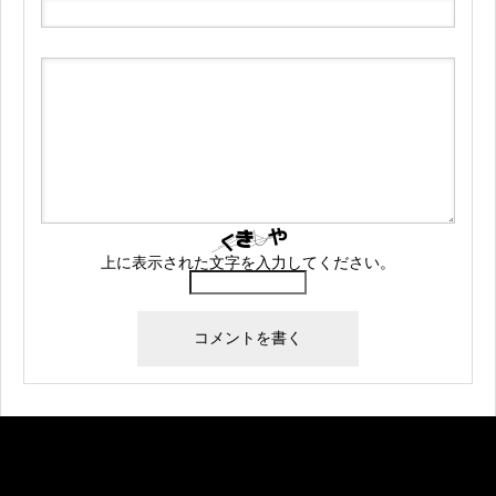
上に表示された文字を入力してください。
Warning
: Undefined array key "banner_code1" in
/home/createkt/naobuzzbento.com/public_html/wp-
content/themes/rebirth_free001/widget/ad.php
on