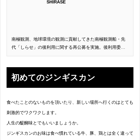
SHIRASE
南極観測、地球環境の観測に貢献してきた南極観測船・先
代「しらせ」の後利用に関する再公募を実施。後利用委員
会による厳しい審査の結果、選定先にウェザーニューズが
決定し、SHIRASEは地球環境の発信基地としての役割を果
たすため、船橋港にて第二の船出を開始しました。
初めてのジンギスカン
食べたことのないものを頂いたり、新しい場所へ行くのはとても
刺激的でワクワクします。
人生の醍醐味とでもいいましょうか。
ジンギスカンのお味は食べ慣れている牛、豚、鶏とは全く違って