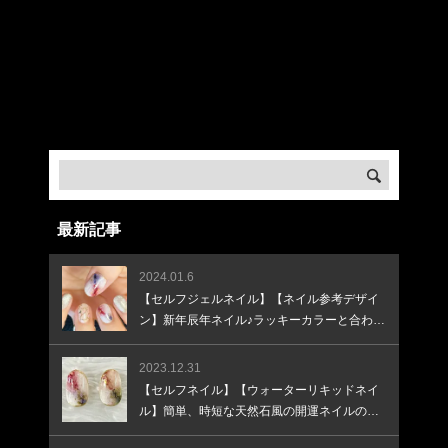
Warning
: Undefined array key "banner_image3" in
/home/createkt/naobuzzbento.com/public_html/wp-
content/themes/rebirth_free001/widget/ad.php
on
line
32
Warning
: Undefined array key "banner_url3" in
/home/createkt/naobuzzbento.com/public_html/wp-
content/themes/rebirth_free001/widget/ad.php
on
line
33
最新記事
2024.01.6
【セルフジェルネイル】【ネイル参考デザイ
ン】新年辰年ネイル♪ラッキーカラーと合わせ
て♪
2023.12.31
【セルフネイル】【ウォーターリキッドネイ
ル】簡単、時短な天然石風の開運ネイルのや
り方