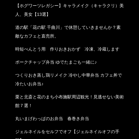
【ホグワーツレガシー】キャラメイク（キャラクリ）美
人、美女【13選】
道の駅「花の駅 千曲川」で休憩していきませんか？素
敵なカフェと直売所。
時短べんとう用 作りおきおかず 冷凍、冷蔵します
ポークチャップ弁当 ゆでたまごも一緒に♪
つくりおき蒸し鶏リメイク 冷やし中華弁当 カフェ丼で
冷たいお弁当♪
栗と北斎と花のまち小布施駅周辺観光！見逃せない美術
館７選！
丸いまげわっぱのお弁当 春巻き弁当
ジェルネイルをセルフでオフ【ジェルネイルオフの手