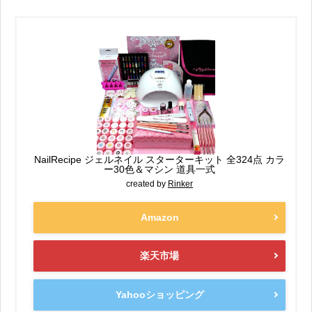
NailRecipe ジェルネイル スターターキット 全324点 カラ
ー30色＆マシン 道具一式
created by
Rinker
Amazon
楽天市場
Yahooショッピング