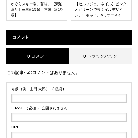
かぐらスキー場。苗場。【素泊
【セルフジェルネイル】ピンク
まり】三国峠温泉 本陣【峠の
とグリーンで春ネイルデザイ
湯】
ン。牛柄ネイル×ミラーネイ
ル。マットネイル
コメント
0 コメント
0 トラックバック
この記事へのコメントはありません。
名前（例：山田 太郎）
( 必須 )
E-MAIL
( 必須 ) - 公開されません -
URL