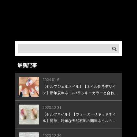
/home/createkt/naobuzzbento.com/public_html/wp-
content/themes/rebirth_free001/widget/ad.php
on
line
32
Warning
: Undefined array key "banner_url3" in
/home/createkt/naobuzzbento.com/public_html/wp-
content/themes/rebirth_free001/widget/ad.php
on
line
33
最新記事
2024.01.6
【セルフジェルネイル】【ネイル参考デザイ
ン】新年辰年ネイル♪ラッキーカラーと合わせ
て♪
2023.12.31
【セルフネイル】【ウォーターリキッドネイ
ル】簡単、時短な天然石風の開運ネイルのや
り方
2023.12.30