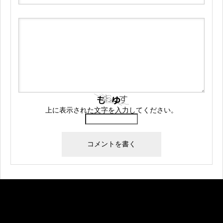
上に表示された文字を入力してください。
Warning
: Undefined array key "banner_code1" in
/home/createkt/naobuzzbento.com/public_html/wp-
content/themes/rebirth_free001/widget/ad.php
on
line
25