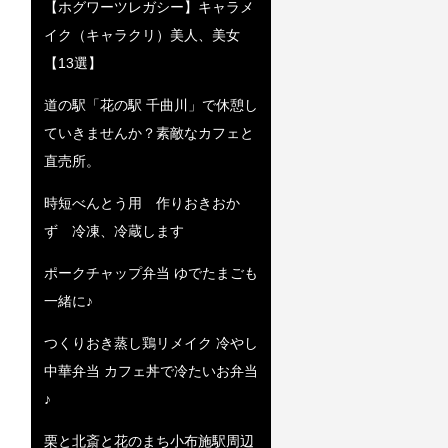
【ホグワーツレガシー】キャラメ
イク（キャラクリ）美人、美女
【13選】
道の駅「花の駅 千曲川」で休憩し
ていきませんか？素敵なカフェと
直売所。
時短べんとう用 作りおきおか
ず 冷凍、冷蔵します
ポークチャップ弁当 ゆでたまごも
一緒に♪
つくりおき蒸し鶏リメイク 冷やし
中華弁当 カフェ丼で冷たいお弁当
♪
栗と北斎と花のまち小布施駅周辺