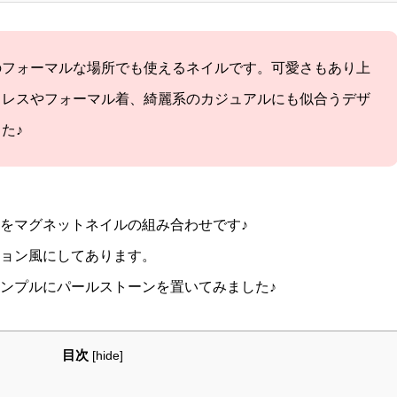
テープで自爪に貼ります。 半永久的に繰り返し使えます。 ♪お出か
ントの時にネイルをしたい方、ブライダル、成人式の前撮りなどにも
ベリーショートの形を選んでい
のフォーマルな場所でも使えるネイルです。可愛さもあり上
違和感がなくなります。 【ネイルチップの付け方】 ①手を
ドレスやフォーマル着、綺麗系のカジュアルにも似合うデザ
ールなどで爪先をふき、油分をとります。 ②ネイルチップ用の
た♪
プを爪に貼り上からネイルチップを押し付けるように貼ります。 ※
プをとるときは、はじから優しくはがします。 【サイズについ
合うサイズを計測します。 ✔️備考欄に【サイズの番号】を
※親指からご記入ください。 例）右15468 左16468 ✔️サイ
をマグネットネイルの組み合わせです♪
方は先に計測用のネイルチップをご購入ください。 ↓販売ページ
ション風にしてあります。
com/items/36089471 実際に自爪に合わせていただくと安心です
ンプルにパールストーンを置いてみました♪
幅ぴったりより、若干、自爪より横幅が小さいネイルチップのほうが、
が良いと思います。
目次
[
hide
]