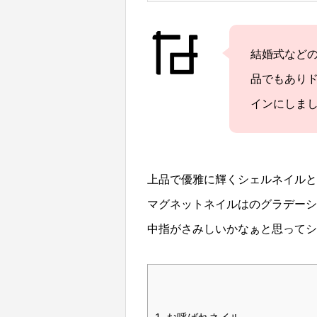
専用の両面
けやイベ
おすすめです。 ♪長すぎるネイルが苦手な方は
結婚式など
ただくと、爪先の
品でもあり
洗い、エタノ
インにしまし
両面テー
ネイルチッ
て】 販売ページににサイズ表がついてます。 爪の横幅は柔らかいメジャーで
測っていただき、
ご記入ください。 
上品で優雅に輝くシェルネイルと
ズが心配な
マグネットネイルはのグラデー
https://minne.
中指がさみしいかなぁと思ってシ
♪ ※横
つけ心地