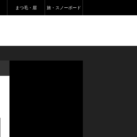
まつ毛・眉
旅・スノーボード
Warning
: Undefined array key
"banner_code1" in
/home/createkt/naobuzzbento.c
om/public_html/wp-
content/themes/rebirth_free001
/widget/ad.php
on line
25
Warning
: Undefined array key
"banner_image1" in
/home/createkt/naobuzzbento.c
om/public_html/wp-
content/themes/rebirth_free001
/widget/ad.php
on line
26
Warning
: Undefined array key
"banner_url1" in