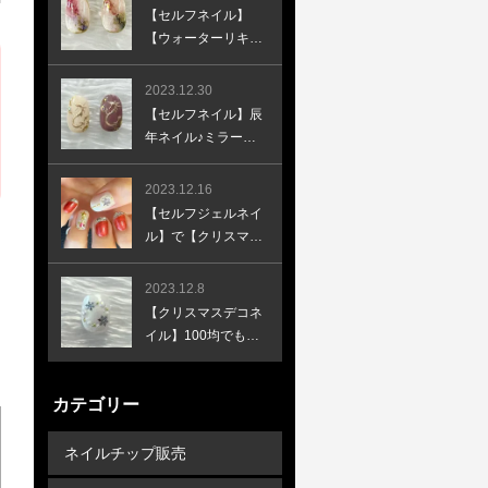
ーと合わせて♪
【セルフネイル】
【ウォーターリキッ
ドネイル】簡単、時
短な天然石風の開運
2023.12.30
ネイルのやり方
【セルフネイル】辰
年ネイル♪ミラーネ
イルで簡単お絵描き
♪新年ネイル♪龍ネイ
2023.12.16
ル♪
【セルフジェルネイ
ル】で【クリスマス
ネイル】キラキラ、
デコデコを上品に♪
2023.12.8
やり方あり♪
【クリスマスデコネ
イル】100均でも作
れる！セルフネイル
で超簡単なクリスマ
カテゴリー
スリースネイル！
ネイルチップ販売