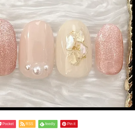
Pocket
RSS
feedly
Pin it