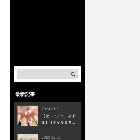
Warning
: Undefined array key
"banner_image3" in
/home/createkt/naobuzzbento.c
om/public_html/wp-
content/themes/rebirth_free001
/widget/ad.php
on line
32
Warning
: Undefined array key
"banner_url3" in
/home/createkt/naobuzzbento.c
om/public_html/wp-
content/themes/rebirth_free001
/widget/ad.php
on line
33
最新記事
2024.01.6
【セルフジェルネイ
ル】【ネイル参考デ
ザイン】新年辰年ネ
イル♪ラッキーカラ
2023.12.31