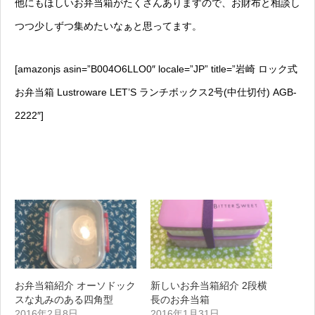
他にもほしいお弁当箱がたくさんありますので、お財布と相談し
つつ少しずつ集めたいなぁと思ってます。
[amazonjs asin=”B004O6LLO0″ locale=”JP” title=”岩崎 ロック式
お弁当箱 Lustroware LET’S ランチボックス2号(中仕切付) AGB-
2222″]
お弁当箱紹介 オーソドック
新しいお弁当箱紹介 2段横
スな丸みのある四角型
長のお弁当箱
2016年2月8日
2016年1月31日