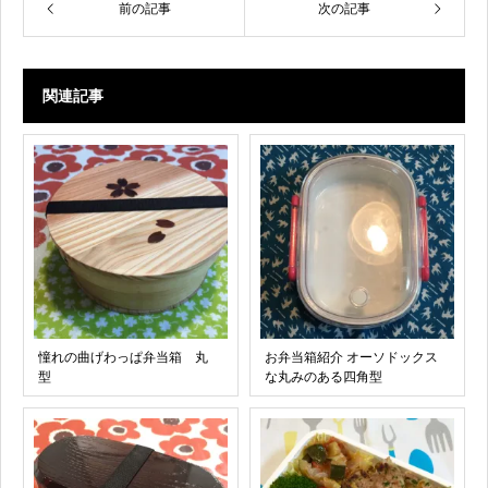
前の記事
次の記事
関連記事
憧れの曲げわっぱ弁当箱 丸
お弁当箱紹介 オーソドックス
型
な丸みのある四角型