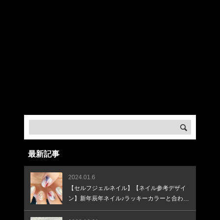
Warning
: Undefined array key "banner_code3" in
/home/createkt/naobuzzbento.com/public_html/wp-
content/themes/rebirth_free001/widget/ad.php
on
line
31
Warning
: Undefined array key "banner_image3" in
/home/createkt/naobuzzbento.com/public_html/wp-
content/themes/rebirth_free001/widget/ad.php
on
line
32
Warning
: Undefined array key "banner_url3" in
/home/createkt/naobuzzbento.com/public_html/wp-
content/themes/rebirth_free001/widget/ad.php
on
line
33
最新記事
2024.01.6
【セルフジェルネイル】【ネイル参考デザイ
ン】新年辰年ネイル♪ラッキーカラーと合わせ
て♪