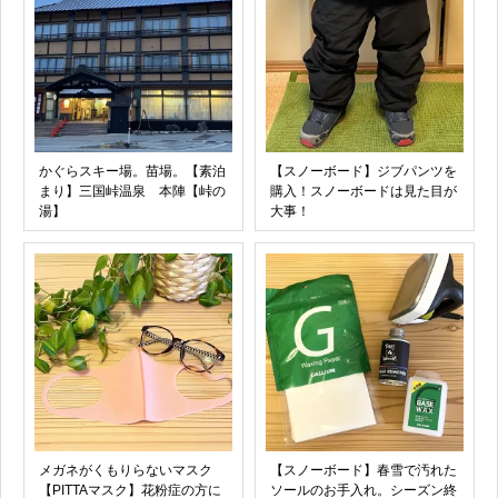
かぐらスキー場。苗場。【素泊
【スノーボード】ジブパンツを
まり】三国峠温泉 本陣【峠の
購入！スノーボードは見た目が
湯】
大事！
メガネがくもりらないマスク
【スノーボード】春雪で汚れた
【PITTAマスク】花粉症の方に
ソールのお手入れ。シーズン終