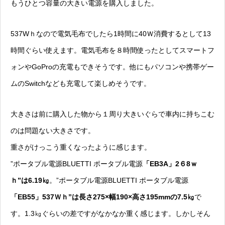
もうひとつ容量の大きい電源を購入しました。
537Wｈなので電気毛布でしたら1時間に40Ｗ消費するとして13
時間ぐらい使えます。電気毛布を８時間使ったとしてスマートフ
ォンやGoProの充電もできそうです。他にもパソコンや携帯ゲー
ムのSwitchなども充電して楽しめそうです。
大きさは前に購入した物から１周り大きいぐらで車内に持ちこむ
のは問題ない大きさです。
重さがけっこう重くなったように感じます。
”ポータブル電源BLUETTI ポータブル電源
「EB3A」2６8ｗ
ｈ”は6.19㎏
。”ポータブル電源BLUETTI ポータブル電源
「EB55」537Ｗｈ”は長さ275×幅190×高さ195mmの7.5㎏
で
す。1.3㎏ぐらいの差ですがなかなか重く感じます。しかしそん