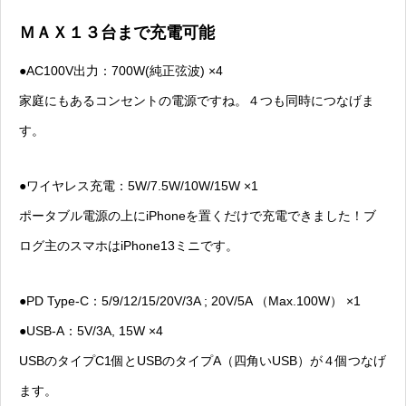
ＭＡＸ１３台まで充電可能
●AC100V出力：700W(純正弦波) ×4
家庭にもあるコンセントの電源ですね。４つも同時につなげま
す。
●ワイヤレス充電：5W/7.5W/10W/15W ×1
ポータブル電源の上にiPhoneを置くだけで充電できました！ブ
ログ主のスマホはiPhone13ミニです。
●PD Type-C：5/9/12/15/20V/3A ; 20V/5A （Max.100W） ×1
●USB-A：5V/3A, 15W ×4
USBのタイプC1個とUSBのタイプA（四角いUSB）が４個つなげ
ます。