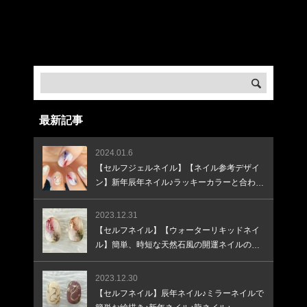
Warning
: Undefined array key "banner_url3" in
/home/createkt/naobuzzbento.com/public_html/wp-
content/themes/rebirth_free001/widget/ad.php
on
line
33
最新記事
2024.01.6
【セルフジェルネイル】【ネイル参考デザイ
ン】新年辰年ネイル♪ラッキーカラーと合わせ
て♪
2023.12.31
【セルフネイル】【ウォーターリキッドネイ
ル】簡単、時短な天然石風の開運ネイルのや
り方
2023.12.30
【セルフネイル】辰年ネイル♪ミラーネイルで