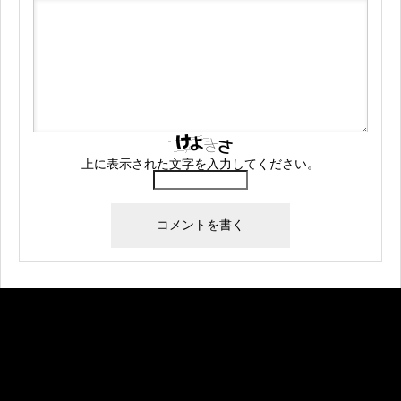
上に表示された文字を入力してください。
Warning
: Undefined array key "banner_code1" in
/home/createkt/naobuzzbento.com/public_html/wp-
content/themes/rebirth_free001/widget/ad.php
on
line
25
Warning
: Undefined array key "banner_image1" in
/home/createkt/naobuzzbento.com/public_html/wp-