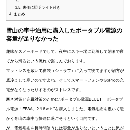
ム
3.5.
裏側に照明ライト付き
4.
まとめ
雪山の車中泊用に購入したポータブル電源の
容量が足りなかった
趣味がスノーボードでして、夜中にスキー場に到着して朝まで寝
てから滑るという流れで楽しんでおります。
マットレスを敷いて寝袋（シェラフ）に入って寝てますが朝方が
底冷えして寒いのですよね。そしてスマートフォンやGoProの充
電がなくなったりするのがストレスです。
寒さ対策と充電対策のために”ポータブル電源BLUETTI ポータブ
ル電源「EB3A」2６8ｗｈ”を購入しました。電気毛布を敷いて暖
かく冬山の車中も快適に過ごそうという目的です。
が、電気毛布を長時間使うには容量が足りないということに気が