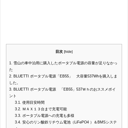
目次
[
hide
]
1.
雪山の車中泊用に購入したポータブル電源の容量が足りなかっ
た
2.
BLUETTI ポータブル電源「EB55」 大容量537Whを購入しま
した。
3.
BLUETTI ポータブル電源 「EB55」537Ｗｈのおススメポイ
ント
3.1.
使用目安時間
3.2.
ＭＡＸ１３台まで充電可能
3.3.
ポータブル電源への充電も多様
3.4.
安心のリン酸鉄リチウム電池（LiFePO4 ）＆BMSシステ