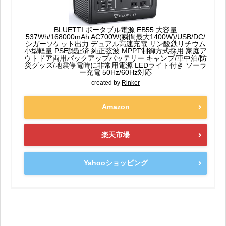
BLUETTI ポータブル電源 EB55 大容量
537Wh/168000mAh AC700W(瞬間最大1400W)/USB/DC/
シガーソケット出力 デュアル高速充電 リン酸鉄リチウム
小型軽量 PSE認証済 純正弦波 MPPT制御方式採用 家庭ア
ウトドア両用バックアップバッテリー キャンプ/車中泊/防
災グッズ/地震停電時に非常用電源 LEDライト付き ソーラ
ー充電 50Hz/60Hz対応
created by
Rinker
Amazon
楽天市場
Yahooショッピング