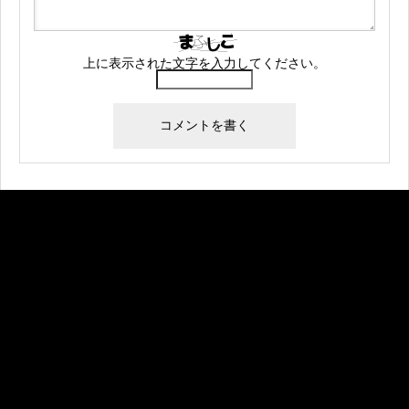
上に表示された文字を入力してください。
Warning
: Undefined array key "banner_code1" in
/home/createkt/naobuzzbento.com/public_html/wp-
content/themes/rebirth_free001/widget/ad.php
on
line
25
Warning
: Undefined array key "banner_image1" in
/home/createkt/naobuzzbento.com/public_html/wp-
content/themes/rebirth_free001/widget/ad.php
on
line
26
Warning
: Undefined array key "banner_url1" in
/home/createkt/naobuzzbento.com/public_html/wp-
content/themes/rebirth_free001/widget/ad.php
on
line
27