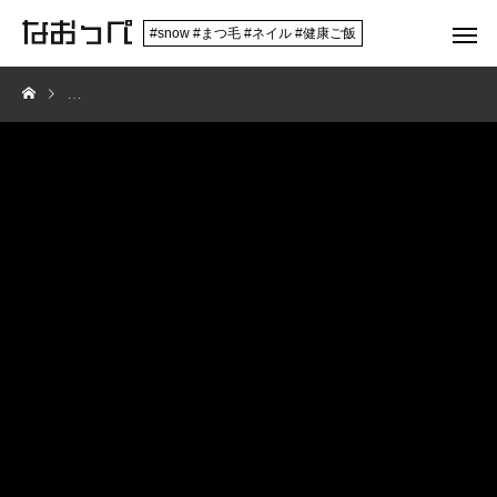
#snow #まつ毛 #ネイル #健康ご飯
セルフジェルネイル。リングネイルで大人可愛い。リングネイルの作り