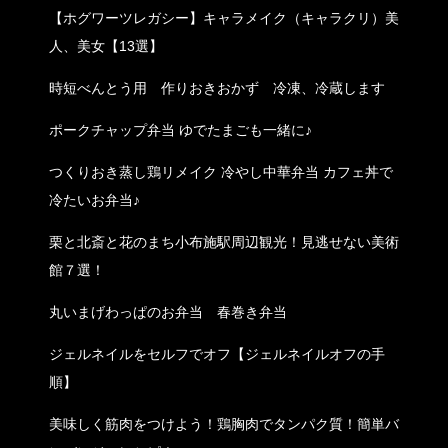
【ホグワーツレガシー】キャラメイク（キャラクリ）美
人、美女【13選】
時短べんとう用 作りおきおかず 冷凍、冷蔵します
ポークチャップ弁当 ゆでたまごも一緒に♪
つくりおき蒸し鶏リメイク 冷やし中華弁当 カフェ丼で
冷たいお弁当♪
栗と北斎と花のまち小布施駅周辺観光！見逃せない美術
館７選！
丸いまげわっぱのお弁当 春巻き弁当
ジェルネイルをセルフでオフ【ジェルネイルオフの手
順】
美味しく筋肉をつけよう！鶏胸肉でタンパク質！簡単バ