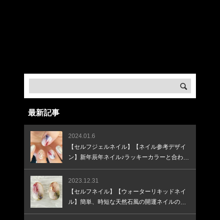
Warning
: Undefined array key "banner_image3" in
/home/createkt/naobuzzbento.com/public_html/wp-
content/themes/rebirth_free001/widget/ad.php
on
line
32
Warning
: Undefined array key "banner_url3" in
/home/createkt/naobuzzbento.com/public_html/wp-
content/themes/rebirth_free001/widget/ad.php
on
line
33
最新記事
2024.01.6
【セルフジェルネイル】【ネイル参考デザイ
ン】新年辰年ネイル♪ラッキーカラーと合わせ
て♪
2023.12.31
【セルフネイル】【ウォーターリキッドネイ
ル】簡単、時短な天然石風の開運ネイルのや
り方