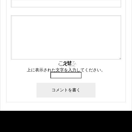
上に表示された文字を入力してください。
Warning
: Undefined array key "banner_code1" in
/home/createkt/naobuzzbento.com/public_html/wp-
content/themes/rebirth_free001/widget/ad.php
on