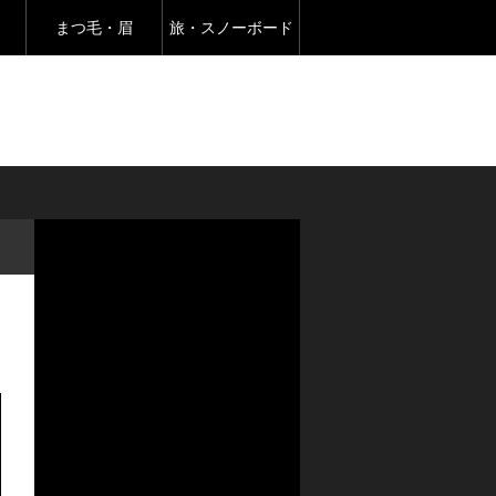
まつ毛・眉
旅・スノーボード
時短弁当用 まとめてつくりおかず 鶏チャーシュー 豚肉のチーズ梅巻き
Warning
: Undefined array key
"banner_code1" in
/home/createkt/naobuzzbento.c
om/public_html/wp-
content/themes/rebirth_free001
/widget/ad.php
on line
25
Warning
: Undefined array key
"banner_image1" in
/home/createkt/naobuzzbento.c
om/public_html/wp-
content/themes/rebirth_free001
/widget/ad.php
on line
26
Warning
: Undefined array key
"banner_url1" in