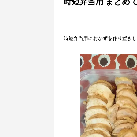
時短弁当用 まとめ
時短弁当用におかずを作り置きし