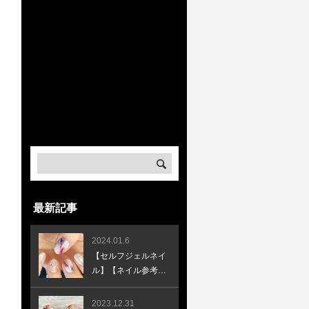
Warning
: Undefined array key
"banner_image3" in
/home/createkt/naobuzzbento.c
om/public_html/wp-
content/themes/rebirth_free001
/widget/ad.php
on line
32
Warning
: Undefined array key
"banner_url3" in
/home/createkt/naobuzzbento.c
om/public_html/wp-
content/themes/rebirth_free001
/widget/ad.php
on line
33
最新記事
2024.01.6
【セルフジェルネイ
ル】【ネイル参考デ
ザイン】新年辰年ネ
イル♪ラッキーカラ
2023.12.31