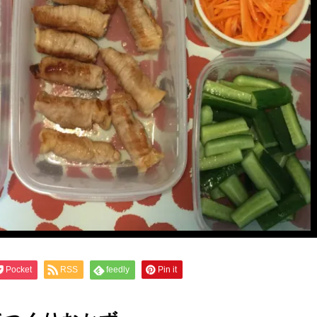
Pocket
RSS
feedly
Pin it