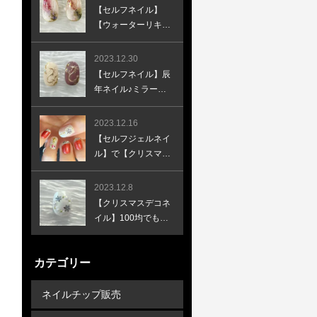
ーと合わせて♪
【セルフネイル】
【ウォーターリキッ
ドネイル】簡単、時
短な天然石風の開運
2023.12.30
ネイルのやり方
【セルフネイル】辰
年ネイル♪ミラーネ
イルで簡単お絵描き
♪新年ネイル♪龍ネイ
2023.12.16
ル♪
【セルフジェルネイ
ル】で【クリスマス
ネイル】キラキラ、
デコデコを上品に♪
2023.12.8
やり方あり♪
【クリスマスデコネ
イル】100均でも作
れる！セルフネイル
で超簡単なクリスマ
カテゴリー
スリースネイル！
ネイルチップ販売