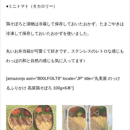
●ミニトマト（６カロリー）
鶏そぼろと漬物は冷蔵して保存しておいたおかず、たまごやきは
冷凍して保存しておいたおかずを使いました。
丸いお弁当箱が可愛くて好きです。ステンレスのレトロな感じも
わっぱの和と自然の感じも気に入ってます♪
[amazonjs asin=”B00LFI3LT8″ locale=”JP” title=”丸美屋 のっけ
るふりかけ 高菜鶏そぼろ 100g×6本”]