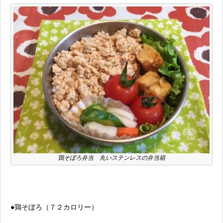
鶏そぼろ弁当 丸いステンレスの弁当箱
●鶏そぼろ（７２カロリー）