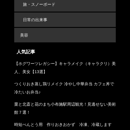
旅・スノーボード
日常の出来事
美容
人気記事
【ホグワーツレガシー】キャラメイク（キャラクリ）美
人、美女【13選】
つくりおき蒸し鶏リメイク 冷やし中華弁当 カフェ丼で
冷たいお弁当♪
栗と北斎と花のまち小布施駅周辺観光！見逃せない美術
館７選！
時短べんとう用 作りおきおかず 冷凍、冷蔵します