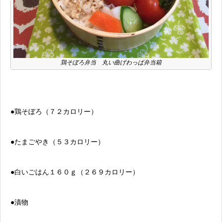
鶏そぼろ弁当 丸い曲げわっぱ弁当箱
●鶏そぼろ（７２カロリー）
●たまごやき（５３カロリー）
●白いごはん１６０ｇ（２６９カロリー）
●漬物