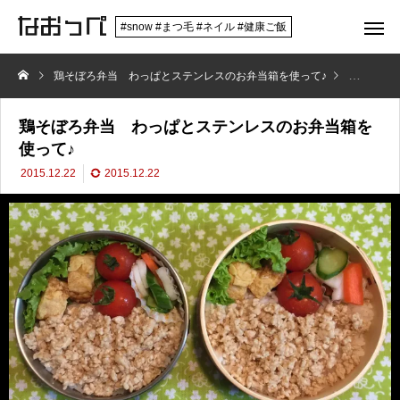
#snow #まつ毛 #ネイル #健康ご飯
鶏そぼろ弁当 わっぱとステンレスのお弁当箱を使って♪
ステンレ
鶏そぼろ弁当 わっぱとステンレスのお弁当箱を
使って♪
2015.12.22
2015.12.22