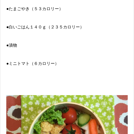
●たまごやき（５３カロリー）
●白いごはん１４０ｇ（２３５カロリー）
●漬物
●ミニトマト（６カロリー）