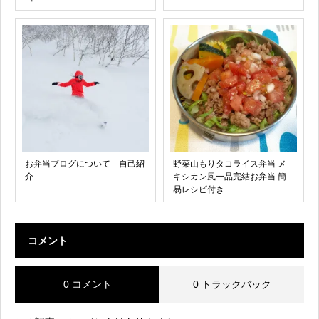
お弁当ブログについて 自己紹
野菜山もりタコライス弁当 メ
介
キシカン風一品完結お弁当 簡
易レシピ付き
コメント
0 コメント
0 トラックバック